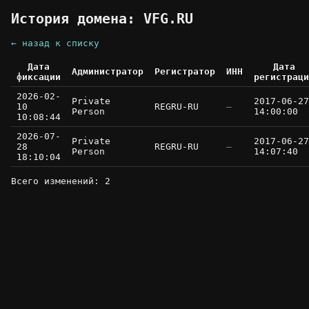
История домена: VFG.RU
← назад к списку
Дата
Дата
Администратор
Регистратор
ИНН
фиксации
регистраци
2026-02-
Private
2017-06-27
10
REGRU-RU
—
Person
14:00:00
10:08:44
2026-07-
Private
2017-06-27
28
REGRU-RU
—
Person
14:07:40
18:10:04
Всего изменений: 2