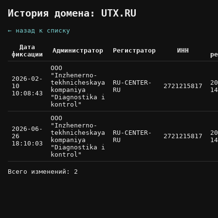
История домена: UTX.RU
← назад к списку
Дата
Администратор
Регистратор
ИНН
фиксации
ре
OOO
"Inzhenerno-
2026-02-
tekhnicheskaya
RU-CENTER-
20
10
2721215817
kompaniya
RU
14
10:08:43
"Diagnostika i
kontrol"
OOO
"Inzhenerno-
2026-06-
tekhnicheskaya
RU-CENTER-
20
26
2721215817
kompaniya
RU
14
18:10:03
"Diagnostika i
kontrol"
Всего изменений: 2