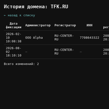
История домена: TFK.RU
← назад к списку
Дата
Администратор
Регистратор
ИНН
фиксации
рег
2026-02-
RU-CENTER-
200
10
OOO Alpha
7708643322
RU
20:
10:08:38
2026-08-
RU-CENTER-
200
02
—
—
RU
20:
18:10:10
Всего изменений: 2