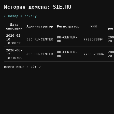
История домена: SIE.RU
← назад к списку
Дата
Администратор
Регистратор
ИНН
фиксации
рег
2026-02-
RU-CENTER-
200
10
JSC RU-CENTER
7733573894
RU
20:
10:08:35
2026-06-
RU-CENTER-
200
12
JSC RU-CENTER
7733573894
RU
20:
18:10:09
Всего изменений: 2