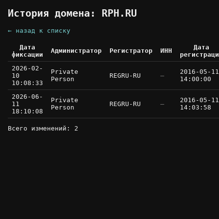
История домена: RPH.RU
← назад к списку
Дата
Дата
Администратор
Регистратор
ИНН
фиксации
регистраци
2026-02-
Private
2016-05-11
10
REGRU-RU
—
Person
14:00:00
10:08:33
2026-06-
Private
2016-05-11
11
REGRU-RU
—
Person
14:03:58
18:10:08
Всего изменений: 2