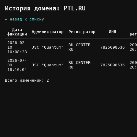
История домена: PTL.RU
← назад к списку
Дата
Администратор
Регистратор
ИНН
фиксации
рег
2026-02-
RU-CENTER-
200
10
JSC "Quantum"
7825098536
RU
20:
10:08:28
2026-07-
RU-CENTER-
200
09
JSC "Quantum"
7825098536
RU
20:
18:10:04
Всего изменений: 2