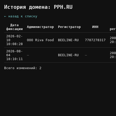
История домена: PPH.RU
← назад к списку
Дата
Администратор
Регистратор
ИНН
фиксации
рег
2026-02-
200
10
OOO Riva Food
BEELINE-RU
7707278317
20:
10:08:28
2026-08-
200
04
—
BEELINE-RU
—
20:
18:10:11
Всего изменений: 2