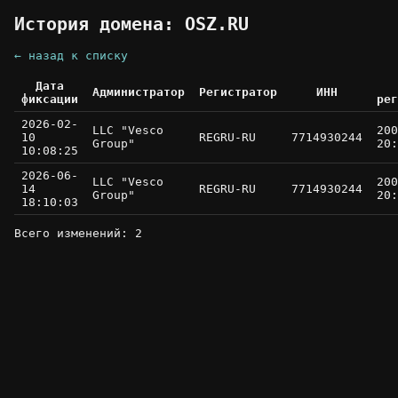
История домена: OSZ.RU
← назад к списку
Дата
Администратор
Регистратор
ИНН
фиксации
рег
2026-02-
LLC "Vesco
200
10
REGRU-RU
7714930244
Group"
20:
10:08:25
2026-06-
LLC "Vesco
200
14
REGRU-RU
7714930244
Group"
20:
18:10:03
Всего изменений: 2