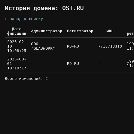
История домена: OST.RU
← назад к списку
Дата
Администратор
Регистратор
ИНН
фиксации
рег
2026-02-
OOO
199
10
RD-RU
7713713310
"GLADWORK"
11:
10:08:25
2026-08-
199
01
—
RD-RU
—
11:
18:10:17
Всего изменений: 2