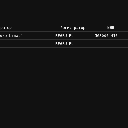
тратор
Регистратор
ИНН
okombinat"
REGRU-RU
5030004410
REGRU-RU
—