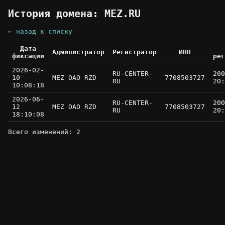
История домена: MEZ.RU
← назад к списку
Дата
Администратор
Регистратор
ИНН
фиксации
рег
2026-02-
RU-CENTER-
200
10
MEZ OAO RZD
7708503727
RU
20:
10:08:18
2026-06-
RU-CENTER-
200
12
MEZ OAO RZD
7708503727
RU
20:
18:10:08
Всего изменений: 2