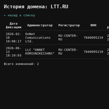
История домена: LTT.RU
← назад к списку
Дата
Администратор
Регистратор
ИНН
фиксации
р
2026-02-
OnNet
RU-CENTER-
2
10
Comunications
7840095219
RU
2
10:08:17
Ltd.
2026-06-
LLC "ONNET
RU-CENTER-
2
13
7840095219
KOMIUNIKEISHNS"
RU
2
18:10:03
Всего изменений: 2