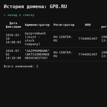
История домена: GPB.RU
← назад к списку
Дата
Администратор
Регистратор
ИНН
фиксации
рег
Gazprombank
2026-02-
(Joint -
RU-CENTER-
199
10
7744001497
stock
RU
13:
10:08:03
Company)
2026-07-
"GAZPROMBANK"
RU-CENTER-
199
02
(AKTSIONERNOE
7744001497
RU
13:
18:10:08
OBSHCHESTVO)
Всего изменений: 2