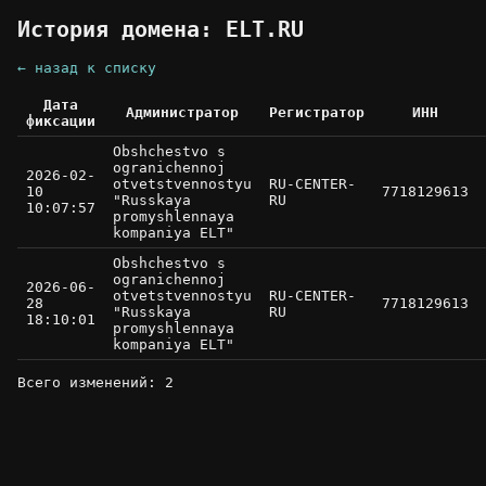
История домена: ELT.RU
← назад к списку
Дата
Администратор
Регистратор
ИНН
фиксации
Obshchestvo s
ogranichennoj
2026-02-
otvetstvennostyu
RU-CENTER-
10
7718129613
"Russkaya
RU
10:07:57
promyshlennaya
kompaniya ELT"
Obshchestvo s
ogranichennoj
2026-06-
otvetstvennostyu
RU-CENTER-
28
7718129613
"Russkaya
RU
18:10:01
promyshlennaya
kompaniya ELT"
Всего изменений: 2