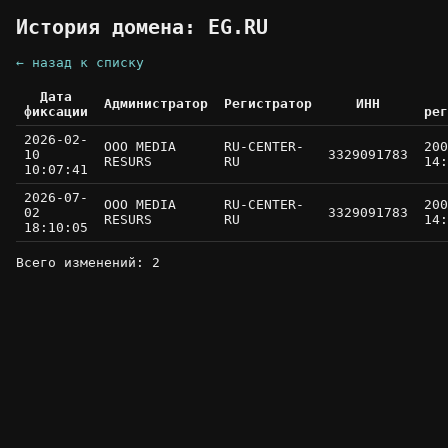
История домена: EG.RU
← назад к списку
Дата
Администратор
Регистратор
ИНН
фиксации
рег
2026-02-
OOO MEDIA
RU-CENTER-
200
10
3329091783
RESURS
RU
14:
10:07:41
2026-07-
OOO MEDIA
RU-CENTER-
200
02
3329091783
RESURS
RU
14:
18:10:05
Всего изменений: 2