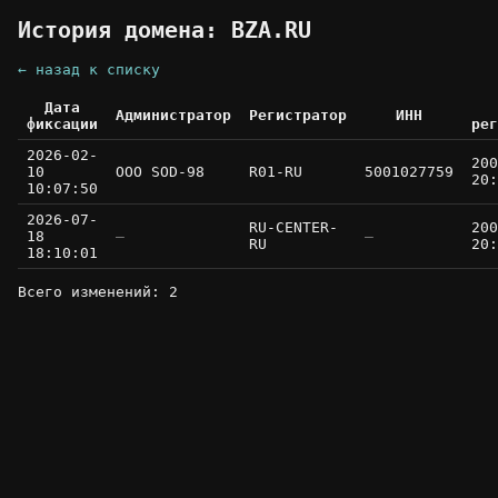
История домена: BZA.RU
← назад к списку
Дата
Администратор
Регистратор
ИНН
фиксации
рег
2026-02-
200
10
OOO SOD-98
R01-RU
5001027759
20:
10:07:50
2026-07-
RU-CENTER-
200
18
—
—
RU
20:
18:10:01
Всего изменений: 2