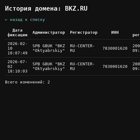
История домена: BKZ.RU
← назад к списку
Дата
Администратор
Регистратор
ИНН
фиксации
рег
2026-02-
SPB GBUK "BKZ
RU-CENTER-
200
10
7830001620
"Oktyabrskiy"
RU
09:
10:07:49
2026-07-
SPB GBUK "BKZ
RU-CENTER-
200
02
7830001620
"Oktyabrskiy"
RU
09:
18:10:03
Всего изменений: 2