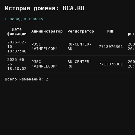
История домена: BCA.RU
← назад к списку
Дата
Администратор
Регистратор
ИНН
фиксации
рег
2026-02-
PJSC
RU-CENTER-
200
10
7713076301
"VIMPELCOM"
RU
20:
10:07:48
2026-06-
PJSC
RU-CENTER-
200
26
7713076301
"VIMPELCOM"
RU
20:
18:10:02
Всего изменений: 2