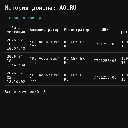
История домена: AQ.RU
← назад к списку
Дата
Администратор
Регистратор
ИНН
фиксации
рег
2026-02-
"PC Aquarius"
RU-CENTER-
199
10
7701256405
ltd
RU
16:
10:07:40
2026-04-
"PC Aquarius"
RU-CENTER-
199
18
7701256405
ltd
RU
16:
12:41:34
2026-07-
"PC Aquarius"
RU-CENTER-
199
02
7701256405
ltd
RU
16:
18:10:02
Всего изменений: 3