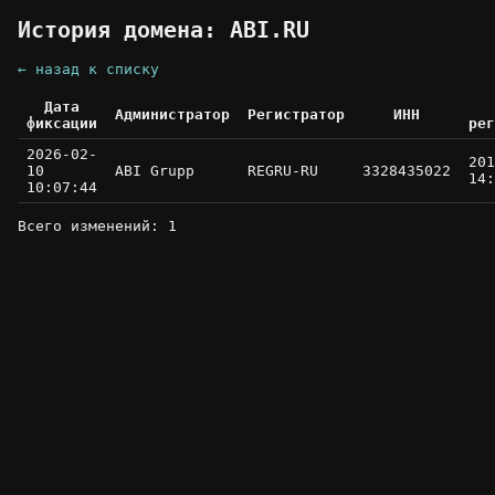
История домена: ABI.RU
← назад к списку
Дата
Администратор
Регистратор
ИНН
фиксации
рег
2026-02-
201
10
ABI Grupp
REGRU-RU
3328435022
14:
10:07:44
Всего изменений: 1